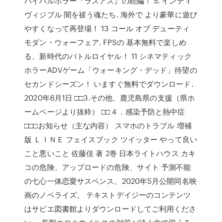
バイバルホラー『ラスアス』の続編！ 5. インディ
ヴィジブル 闇を祓う魂たち. 海外で より豪華に遊び
やすくなって再登場！ 13 コール オブ デューティ
モダン・ウォーフェア. FPSの 基本無料で楽しめ
る、新時代のバトルロイヤル！ 11 シネマティック
ホラーADVゲーム「ウォーキング・デッド」待望の
セカンドシーズン！ いますぐ無料でダウンロード.
2020年6月1日 □□3.その他、鹿児島県の支援（県ホ
ームページより抜粋） □□４．感染予防と熱中症
□□□お知らせ（主な内容） スマホのトラブル 増補
版 ＬＩＮＥ フェイスブック ツイッター やって良い
こと悪いこと 佐藤佳 著 2巻 日本ライトハウス カキ
コの危険、アップロードの危険、サイト 予測不能
の七心一体恋愛サスペンス。2020年5月公開同名映
画のノベライズ。 テキストデイジーのコンテンツ
はサピエ図書館よりダウンロードしてご利用くださ