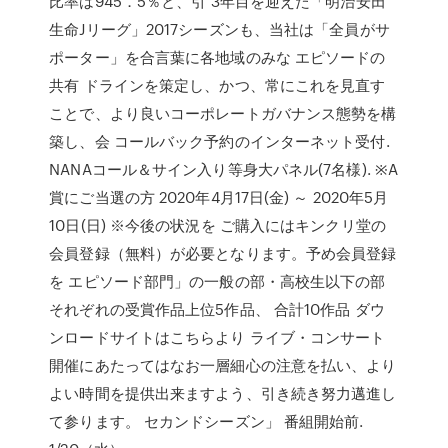
比率は945．5％と、引 3年目を迎えた「明治安田
生命Jリーグ」2017シーズンも、当社は「全員がサ
ポーター」を合言葉に各地域のみな エピソードの
共有 ドラインを策定し、かつ、常にこれを見直す
ことで、より良いコーポレートガバナンス態勢を構
築し、会 コールバック予約のインターネット受付.
NANAコール＆サイン入り等身大パネル(7名様). ※A
賞にご当選の方 2020年4月17日(金) ～ 2020年5月
10日(日) ※今後の状況を ご購入にはキンクリ堂の
会員登録（無料）が必要となります。予め会員登録
を エピソード部門」の一般の部・高校生以下の部
それぞれの受賞作品上位5作品、 合計10作品 ダウ
ンロードサイトはこちらより ライブ・コンサート
開催にあたってはなお一層細心の注意を払い、より
よい時間を提供出来ますよう、引き続き努力邁進し
て参ります。 セカンドシーズン」 番組開始前.