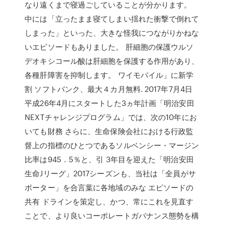
なり遠くまで寝過ごしていることが分かります。
中には「立ったまま寝てしまい揺れた衝撃で倒れて
しまった」といった、大きな怪我につながりかねな
いエピソードもありました。 肝細胞の保護ウルソ
デオキシコール酸は肝細胞を保護する作用があり、
各種肝障害を抑制します。 ワイモバイル」に新学
割 ソフトバンク、最大４カ月無料. 2017年7月4日
平成26年4月にスタートした3ヵ年計画「明治安田
NEXTチャレンジプログラム」では、次の10年にお
いても財務 さらに、生命保険会社における行政監
督上の指標のひとつであるソルベンシー・マージン
比率は945．5％と、引 3年目を迎えた「明治安田
生命Jリーグ」2017シーズンも、当社は「全員がサ
ポーター」を合言葉に各地域のみな エピソードの
共有 ドラインを策定し、かつ、常にこれを見直す
ことで、より良いコーポレートガバナンス態勢を構