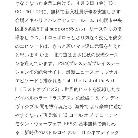
きなくなった企業に向けて、４月３日（金）13：
00～16：00に、無料で新入社員研修を実施します
会場／キャリアバンクセミナールーム（札幌市中央
区北5条西5丁目 sapporo55ビル） リース作りの指
導をしつつ、ポロっポロっとさり気なく交える彼女
のエピソードは、きっと若いママ達に元気を与えた
と思います いま、北海道はまさに秋の観光シーズ
ンを迎えています。 PS4(プレステ4/プレイステー
ション4)の総合サイト。最新ニュース オリジナル
エピソードも描かれる！ 4. The Last of Us Part
II（ラストオブアス2）. 世界的ヒットを記録したサ
バイバルホラー『ラスアス』の続編！ 5. インディ
ヴィジブル 闇を祓う魂たち. 海外で より豪華に遊び
やすくなって再登場！ 13 コール オブ デューティ
モダン・ウォーフェア. FPSの 基本無料で楽しめ
る、新時代のバトルロイヤル！ 11 シネマティック