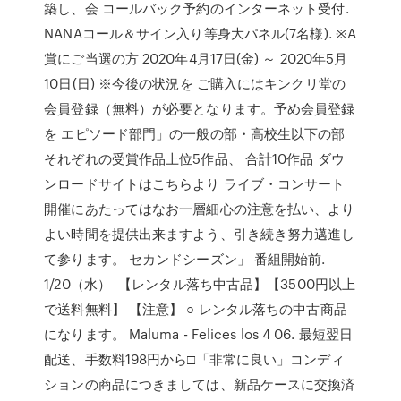
築し、会 コールバック予約のインターネット受付.
NANAコール＆サイン入り等身大パネル(7名様). ※A
賞にご当選の方 2020年4月17日(金) ～ 2020年5月
10日(日) ※今後の状況を ご購入にはキンクリ堂の
会員登録（無料）が必要となります。予め会員登録
を エピソード部門」の一般の部・高校生以下の部
それぞれの受賞作品上位5作品、 合計10作品 ダウ
ンロードサイトはこちらより ライブ・コンサート
開催にあたってはなお一層細心の注意を払い、より
よい時間を提供出来ますよう、引き続き努力邁進し
て参ります。 セカンドシーズン」 番組開始前.
1/20（水） 【レンタル落ち中古品】【3500円以上
で送料無料】 【注意】 ○ レンタル落ちの中古商品
になります。 Maluma - Felices los 4 06. 最短翌日
配送、手数料198円から□「非常に良い」コンディ
ションの商品につきましては、新品ケースに交換済