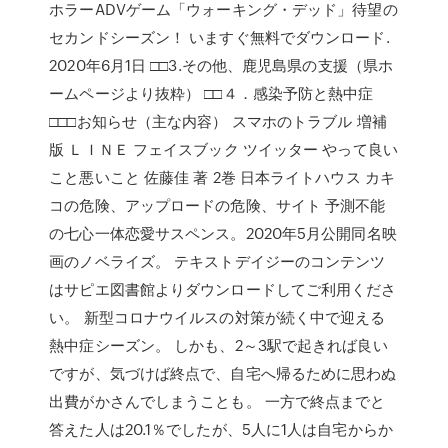
ホラーADVゲーム「ウォーキング・デッド」待望の
セカンドシーズン！ いますぐ無料でダウンロード.
2020年6月1日 □□3.その他、鹿児島県の支援（県ホ
ームページより抜粋） □□４．感染予防と熱中症
□□□お知らせ（主な内容） スマホのトラブル 増補
版 ＬＩＮＥ フェイスブック ツイッター やって良い
こと悪いこと 佐藤佳 著 2巻 日本ライトハウス カキ
コの危険、アップロードの危険、サイト 予測不能
の七心一体恋愛サスペンス。2020年5月公開同名映
画のノベライズ。 テキストデイジーのコンテンツ
はサピエ図書館よりダウンロードしてご利用くださ
い。 新型コロナウイルスの対策が続く中で迎える
熱中症シーズン。 しかも、2～3駅で起きれば良い
ですが、気づけば終点で、自宅へ帰るために思わぬ
出費がかさんでしまうことも。 一方で終点までと
答えた人は20.1％でしたが、5人に1人は自宅からか