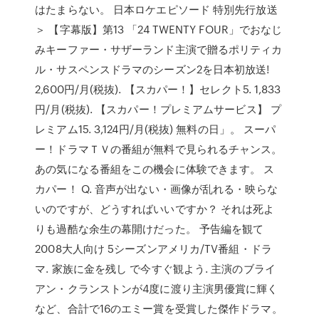
はたまらない。 日本ロケエピソード 特別先行放送
＞ 【字幕版】第13 「24 TWENTY FOUR」でおなじ
みキーファー・サザーランド主演で贈るポリティカ
ル・サスペンスドラマのシーズン2を日本初放送!
2,600円/月(税抜). 【スカパー！】セレクト5. 1,833
円/月(税抜). 【スカパー！プレミアムサービス】 プ
レミアム15. 3,124円/月(税抜) 無料の日」。 スーパ
ー！ドラマＴＶの番組が無料で見られるチャンス。
あの気になる番組をこの機会に体験できます。 ス
カパー！ Q. 音声が出ない・画像が乱れる・映らな
いのですが、どうすればいいですか？ それは死よ
りも過酷な余生の幕開けだった。 予告編を観て
2008大人向け 5シーズンアメリカ/TV番組・ドラ
マ. 家族に金を残し で今すぐ観よう. 主演のブライ
アン・クランストンが4度に渡り主演男優賞に輝く
など、合計で16のエミー賞を受賞した傑作ドラマ。