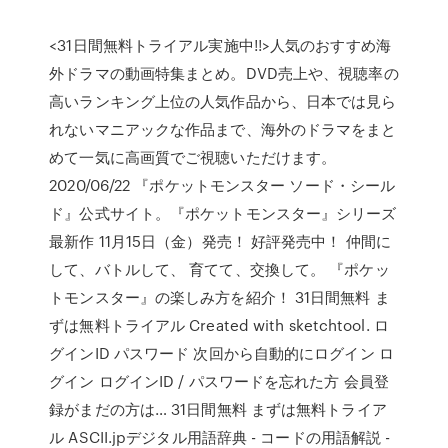
<31日間無料トライアル実施中!!>人気のおすすめ海
外ドラマの動画特集まとめ。DVD売上や、視聴率の
高いランキング上位の人気作品から、日本では見ら
れないマニアックな作品まで、海外のドラマをまと
めて一気に高画質でご視聴いただけます。
2020/06/22 『ポケットモンスター ソード・シール
ド』公式サイト。『ポケットモンスター』シリーズ
最新作 11月15日（金）発売！ 好評発売中！ 仲間に
して、バトルして、 育てて、交換して。 『ポケッ
トモンスター』の楽しみ方を紹介！ 31日間無料 ま
ずは無料トライアル Created with sketchtool. ロ
グインID パスワード 次回から自動的にログイン ロ
グイン ログインID / パスワードを忘れた方 会員登
録がまだの方は… 31日間無料 まずは無料トライア
ル ASCII.jpデジタル用語辞典 - コードの用語解説 -