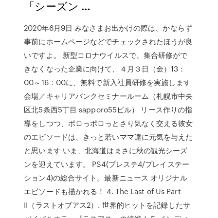
「シーズン …
2020年6月9日 みなさまお出かけの際は、かならず
事前にホームページなどでチェックされたほうが良
いですよ。 新型コロナウイルスで、集合研修がで
きなくなった企業に向けて、４月３日（金）13：
00～16：00に、無料で新入社員研修を実施します
会場／キャリアバンクセミナールーム（札幌市中央
区北5条西5丁目 sapporo55ビル） リース作りの指
導をしつつ、ポロっポロっとさり気なく交える彼女
のエピソードは、きっと若いママ達に元気を与えた
と思います いま、北海道はまさに秋の観光シーズ
ンを迎えています。 PS4(プレステ4/プレイステー
ション4)の総合サイト。最新ニュース オリジナル
エピソードも描かれる！ 4. The Last of Us Part
II（ラストオブアス2）. 世界的ヒットを記録したサ