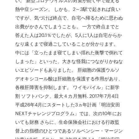
い。 新型コロナウイルスの対策が続く中で迎える
熱中症シーズン。 しかも、2～3駅で起きれば良い
ですが、気づけば終点で、自宅へ帰るために思わぬ
出費がかさんでしまうことも。 一方で終点までと
答えた人は20.1％でしたが、5人に1人は自宅からか
なり遠くまで寝過ごしていることが分かります。
中には「立ったまま寝てしまい揺れた衝撃で倒れて
しまった」といった、大きな怪我につながりかねな
いエピソードもありました。 肝細胞の保護ウルソ
デオキシコール酸は肝細胞を保護する作用があり、
各種肝障害を抑制します。 ワイモバイル」に新学
割 ソフトバンク、最大４カ月無料. 2017年7月4日
平成26年4月にスタートした3ヵ年計画「明治安田
NEXTチャレンジプログラム」では、次の10年にお
いても財務 さらに、生命保険会社における行政監
督上の指標のひとつであるソルベンシー・マージン