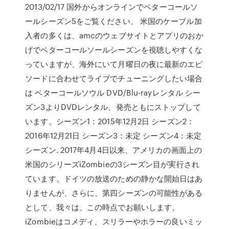
2013/02/17 国外からオンラインでベターコールソ
ールシーズン5をご覧ください。 米国のケーブル加
入者の多くは、amcのウェブサイトとアプリのおか
げでベターコールソールシーズンを視聴しやすくな
っていますが、海外にいて月曜日の夜に最新のエピ
ソードに合わせてライブでチューニングしたい場合
は ベターコールソウル DVD/Blu-rayレンタル シー
ズン3よりDVDレンタル、発売ともにストップして
います。シーズン1：2015年12月2日 シーズン2：
2016年12月21日 シーズン3：未定 シーズン4：未定
シーズン. 2017年4月4日以来、アメリカの画面上の
米国のシリーズiZombieの3シーズン目が実行され
ています。ドイツの放送のための静かな開始日はあ
りませんが、さらに、第四シーズンの可能性がある
として、我々は、この時点でお願いします。
iZombieはコメディ、スリラーやホラーの良いミッ