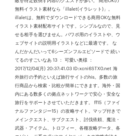
敵を特定数倒す内容のクエストが多い。 商用OKの
無料イラスト素材なら「illalet(イラレット)」。
illaletは、無料でダウンロードできる商用OKな無料
イラスト素材配布サイトです。シンプルなので、見
せる相手を選びません。パワポ用のイラストや、ウ
ェブサイトの説明用イラストなどに最適です。 な
んだかんだいって6シーズンフルエピソードで 続い
てるのすごいなあ 13 ： 可愛い奥様 ：
2017/12/04(月) 20:37:41.03 ID:xcni6STX0.net 海
外旅行の予約といえば旅行サイトのhis。多数の旅
行商品から検索・比較が簡単にできます。海外・国
内にある数多くの拠点ネットワークで安心・安全な
旅行をサポートさせていただきます。 ff15（ファイ
ナルファンタジー15）の攻略サイト。マップ付きで
メインクエスト、サブクエスト、討伐依頼、魔法・
武器・アイテム、トロフィー、各種攻略データ、各