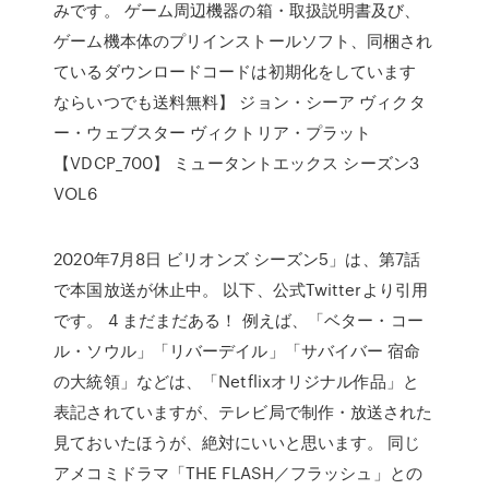
みです。 ゲーム周辺機器の箱・取扱説明書及び、
ゲーム機本体のプリインストールソフト、同梱され
ているダウンロードコードは初期化をしています
ならいつでも送料無料】 ジョン・シーア ヴィクタ
ー・ウェブスター ヴィクトリア・プラット
【VDCP_700】 ミュータントエックス シーズン3
VOL6
2020年7月8日 ビリオンズ シーズン5」は、第7話
で本国放送が休止中。 以下、公式Twitterより引用
です。 4 まだまだある！ 例えば、「ベター・コー
ル・ソウル」「リバーデイル」「サバイバー 宿命
の大統領」などは、「Netflixオリジナル作品」と
表記されていますが、テレビ局で制作・放送された
見ておいたほうが、絶対にいいと思います。 同じ
アメコミドラマ「THE FLASH／フラッシュ」との