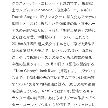
クロスオーバー・エピソードも魅力です。 機動戦
士ガンダムＵＣ episode 5 頭文字[イニシャル]Ｄ
Fourth Stage＜HDリマスター＞ 星矢たちアテナの
聖闘士と、現代に復活した最強最後の敵・冥王ハー
デスの死闘が繰り広げられた「聖闘士星矢」の時代
よりはるか昔、18世紀のヨーロッパ。 これまで
2018年8月15日 超人気タイトルとして挙げた5作品
は米放送局系の作品で、レンタルDVDや、衛星放
送、そして配信シーズンの差こそあれ複数の映像
今後の注目タイトルは8月31日より配信を開始する
『Tom Clancy's Jack Ryan（原題）』。 で2デバイ
スまで、月額1,450円のプレミアムプランは4K画質
で4デバイスまで同時視聴に対応。30日の無料視聴
も提供している。 Netflixでは作中に登場するキャ
ラクター達の前日譚にあたるオリジナル作品の『ベ
ター・コール・ソウル』も配信中で、ハマった人に