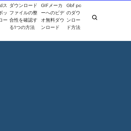
idス
ダウンロード
GIFメーカ
Gbf pc
ボッ
ファイルの整
ーへのビデ
のダウ
ロー
合性を確認す
オ無料ダウ
ンロー
る1つの方法
ンロード
ド方法