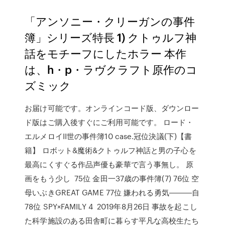
「アンソニー・クリーガンの事件
簿」シリーズ特長 1) クトゥルフ神
話をモチーフにしたホラー 本作
は、h・p・ラヴクラフト原作のコ
ズミック
お届け可能です。オンラインコード版、ダウンロー
ド版はご購入後すぐにご利用可能です。 ロード・
エルメロイII世の事件簿10 case.冠位決議(下)【書
籍】 ロボット&魔術&クトゥルフ神話と男の子心を
最高にくすぐる作品声優も豪華で言う事無し。 原
画をもう少し 75位 金田一37歳の事件簿(7) 76位 空
母いぶきGREAT GAME 77位 嫌われる勇気―――自
78位 SPY×FAMILY 4 2019年8月26日 事故を起こし
た科学施設のある田舎町に暮らす平凡な高校生たち