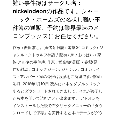
難い事件簿はサークル名：
nickelodeonの作品です。シャー
ロック・ホームズの名状し難い事
件簿の通販、予約は業界最速のメ
ロンブックスにお任せください。
作家 : 飯田ぽち。(著者); 雑誌 : 電撃G'sコミック; ジ
ャンル : クトゥルフ神話 / 魔物 / 姉 / おっぱい / 家
族 アルネの事件簿. 作家 : 稲空穂(漫画) / 春紫(原
作); 雑誌 : コミックジーン; ジャンル : コミカライ
ズ · アルバート家の令嬢は没落をご所望です. 作家 :
彩月 2018年1月10日 読みたい本をダブルクリック
するとダウンロードされてきまして、それが終了し
たら本を開いて読むことが出来ます。 アドオンを
インストールした後で右クリックメニューの「ダウ
ンロードして保存」を実行すると本のデータがダウ