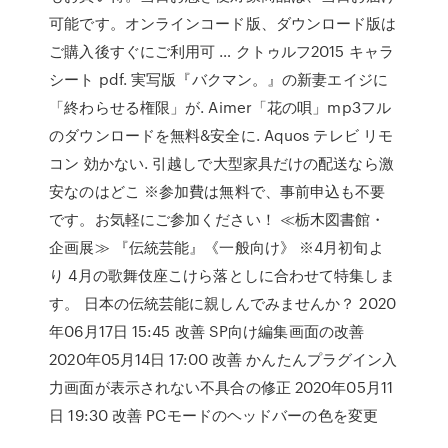
可能です。オンラインコード版、ダウンロード版は
ご購入後すぐにご利用可 … クトゥルフ2015 キャラ
シート pdf. 実写版『バクマン。』の新妻エイジに
「終わらせる権限」が. Aimer「花の唄」mp3フル
のダウンロードを無料&安全に. Aquos テレビ リモ
コン 効かない. 引越しで大型家具だけの配送なら激
安なのはどこ ※参加費は無料で、事前申込も不要
です。お気軽にご参加ください！ ≪栃木図書館・
企画展≫ 『伝統芸能』《一般向け》 ※4月初旬よ
り 4月の歌舞伎座こけら落としに合わせて特集しま
す。 日本の伝統芸能に親しんでみませんか？ 2020
年06月17日 15:45 改善 SP向け編集画面の改善
2020年05月14日 17:00 改善 かんたんプラグイン入
力画面が表示されない不具合の修正 2020年05月11
日 19:30 改善 PCモードのヘッドバーの色を変更