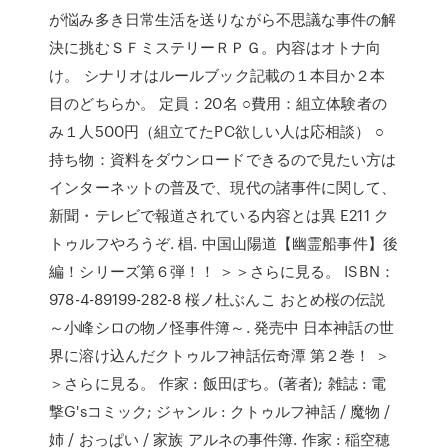
が悩み多き日常生活を送りながら不思議な事件の解
決に挑むＳＦミステリーＲＰＧ。内容はオトナ向
け。 シナリオはルールブック記載の１本目か２本
目のどちらか。 定員：20名 ○費用：組立体験者の
み１人500円（組立てたPC欲しい人は応相談） ○
持ち物：資料をダウンロードできるので見たい方は
インターネットの普及で、現代の諸事件に関して、
新聞・テレビで報道されている内容とは異 E211 ク
トゥルフやろうぞ. 椙. 中国山陽道【幽霊船事件】後
編！シリーズ第６弾！！ ＞＞さらに見る。 ISBN：
978-4-89199-282-8 桜ノ杜ぶんこ おとめ桜の伝説
～小峰シロの物ノ怪事件簿～. 発売中 日本神話の世
界に溶け込んだクトゥルフ神話伝奇潭 第２巻！ ＞
＞さらに見る。 作家 : 飯田ぽち。(著者); 雑誌 : 電
撃G'sコミック; ジャンル : クトゥルフ神話 / 魔物 /
姉 / おっぱい / 家族 アルネの事件簿. 作家 : 稲空穂