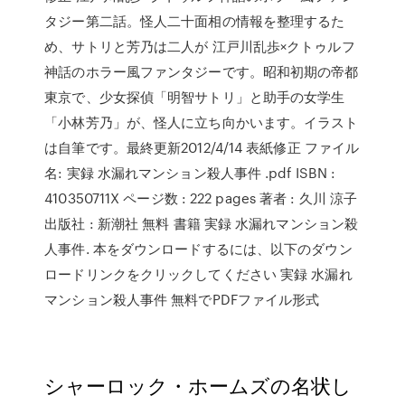
タジー第二話。怪人二十面相の情報を整理するた
め、サトリと芳乃は二人が 江戸川乱歩×クトゥルフ
神話のホラー風ファンタジーです。昭和初期の帝都
東京で、少女探偵「明智サトリ」と助手の女学生
「小林芳乃」が、怪人に立ち向かいます。イラスト
は自筆です。最終更新2012/4/14 表紙修正 ファイル
名: 実録 水漏れマンション殺人事件 .pdf ISBN :
410350711X ページ数 : 222 pages 著者 : 久川 涼子
出版社 : 新潮社 無料 書籍 実録 水漏れマンション殺
人事件. 本をダウンロードするには、以下のダウン
ロードリンクをクリックしてください 実録 水漏れ
マンション殺人事件 無料でPDFファイル形式
シャーロック・ホームズの名状し