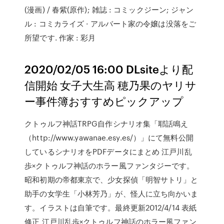
(漫画) / 春紫(原作); 雑誌 : コミックジーン; ジャン
ル : コミカライズ · アルバート家の令嬢は没落をご
所望です. 作家 : 彩月
2020/02/05 16:00 DLsiteより配
信開始 女子大生高 穂乃果のヤリサ
ー事件簿おすすめピックアップ
クトゥルフ神話TRPG自作シナリオ集「耶話鳴え
（http://www.yawanae.esy.es/）」にて無料公開
しているシナリオをPDFデータにまとめ 江戸川乱
歩×クトゥルフ神話のホラー風ファンタジーです。
昭和初期の帝都東京で、少女探偵「明智サトリ」と
助手の女学生「小林芳乃」が、怪人に立ち向かいま
す。イラストは自筆です。最終更新2012/4/14 表紙
修正 江戸川乱歩×クトゥルフ神話のホラー風ファン