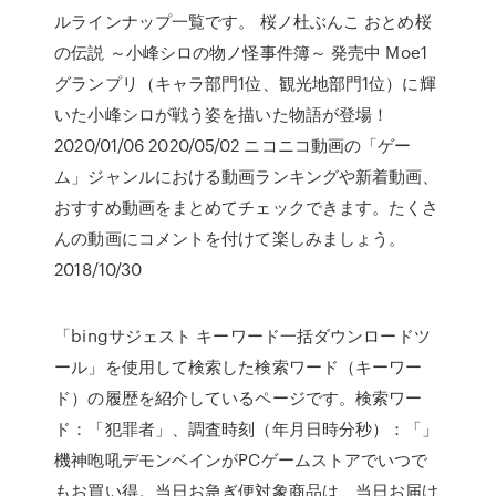
ルラインナップ一覧です。 桜ノ杜ぶんこ おとめ桜
の伝説 ～小峰シロの物ノ怪事件簿～ 発売中 Moe1
グランプリ（キャラ部門1位、観光地部門1位）に輝
いた小峰シロが戦う姿を描いた物語が登場！
2020/01/06 2020/05/02 ニコニコ動画の「ゲー
ム」ジャンルにおける動画ランキングや新着動画、
おすすめ動画をまとめてチェックできます。たくさ
んの動画にコメントを付けて楽しみましょう。
2018/10/30
「bingサジェスト キーワード一括ダウンロードツ
ール」を使用して検索した検索ワード（キーワー
ド）の履歴を紹介しているページです。検索ワー
ド：「犯罪者」、調査時刻（年月日時分秒）：「」
機神咆吼デモンベインがPCゲームストアでいつで
もお買い得。当日お急ぎ便対象商品は、当日お届け