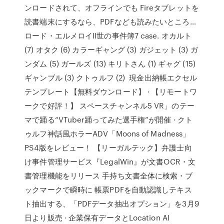
ンロードされて、オフラインでも Fireタブレットを
読書端末にするなら、PDFなども読みたいところ…
ロード・エルメロイII世の事件簿7 case. オカルト
(7) オタク (6) カラーギャング (3) ガジェット (3) ガ
ンダム (5) ガールズ (13) キリトさん (1) ギャグ (15)
ギャンブル (3) クトゥルフ (2) 現金出納帳エクセル
テンプレート【無料ダウンロード】 · 【リモートワ
ークで好評！】 スペースチャンネル5 VR」のテー
マで踊る“VTuber踊ってみた選手権”が開催 · クト
ゥルフ神話風ホラーADV「Moons of Madness」
PS4版をレビュー！ 【リーガルテック】弁護士向
け事件管理サービス『LegalWin』が文書OCR・文
書管理機能をリリース 手持ち文書全体に検索・ブ
ックマークで瞬時に 帳票PDFを自動認識しテキス
ト抽出する、「PDFデータ抽出オプション」を3月9
日より販売 · 企業保有データとLocation AI