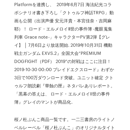
Platformを連携し、 2019年6月7日 海法紀光コラ
ボシナリオ書き下ろし「クトゥルフ神話TRPG」動
画も公開（出演声優 安元洋貴・本宮佳奈・吉岡麻
耶）！ ロード・エルメロイⅡ世の事件簿 -魔眼蒐集
列車 Grace note-」キャラクターPV第2弾【グレ
イ】 │ 7月6日より放送開始. 2019年10月31日 機動
戦士ガンダム EXVS.2』全国大会“PREMIUM
DOGFIGHT（PDF） 2019”の対戦はここに注目！
2019-10-30 00:00 ブレイドエクスロード』わずか
3日で100万ダウンロード突破。ユニット確定 クト
ゥルフ朗読劇『華蝕の匣』ネタバレありレポート。
「黒幕の答えは、 ロード・エルメロイII世の事件
簿』グレイのマントが商品化.
桜ノ杜ぶんこ商品一覧です。一二三書房のライトノ
ベルレーベル「桜ノ杜ぶんこ」のオリジナルタイト