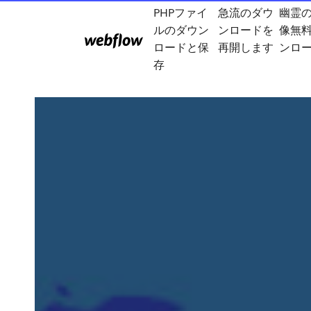
PHPファイ
急流のダウ
幽霊
ルのダウン
ンロードを
像無
ロードと保
再開します
ンロ
存