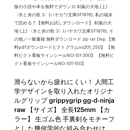
版の小説や本を無料でダウンロ 剣嵐の大地 (上)
〈氷と炎の歌 3〉(ハヤカワ文庫SF1876), 私の端末
で読める？【無料お試しダウンロード】 剣嵐の大
地 (上) 〈氷と炎の歌 3〉(ハヤカワ文庫SF1876), そ
の他／一般書籍 無料ダウンロード zip rar Dep 【無
料pdfダウンロードピクトグラムno201_250】 【無
料ピクト看板サインシールNO:151-200】 【無料ピ
クト看板サインシールNO:101-150】
滑らないから疲れにくい！ 人間工
学デザインを取り入れたオリジナ
ルグリップ grippygrip gg-d-ninja
raw 【サイズ】 全長125mm 【カ
ラー】 生ゴム色 手裏剣をモチーフ
とした幾何学的な組み合わせは、