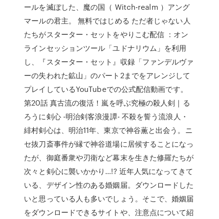
ールを滅ぼした、魔の国（ Witch-realm ）アング
マールの君主。 無料ではじめる ただ者じゃない人
たちがスターター・セットをやりこむ配信 ：オン
ラインセッションツール「ユドナリウム」を利用
し、『スターター・セット』収録「ファンデルヴァ
ーの失われた鉱山」のパート2までをアレンジして
プレイしているYouTubeでの公式配信動画です。
第20話 真古流の復活！嵐を呼ぶ究極の殺人剣｜る
ろうに剣心 -明治剣客浪漫譚- 不殺を誓う流浪人・
緋村剣心は、明治11年、東京で神谷薫と出会う。ニ
セ抜刀斎事件が縁で神谷道場に居候することになっ
たが、御庭番衆や刃衛など幕末を生きた修羅たちが
次々と剣心に襲いかかり…!? 近年人気になってきて
いる、デザイン性のある婚姻届。ダウンロードした
いと思っている人も多いでしょう。そこで、婚姻届
をダウンロードできるサイトや、注意点について紹