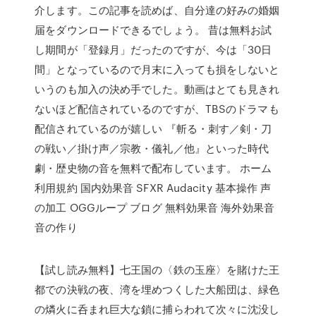
介します。この記事を読めば、自分達の好みの婚姻
届をダウンロードできるでしょう。 昔は無料お試
し期間が「登録月」だったのですが、今は「30日
間」となっているので月末に入っても損をしないと
いうのも加入の決め手でした。動画はとても見きれ
ないほど配信されているのですが、TBSのドラマも
配信されているのが嬉しい 『斬る・刺す／剣・刀
の戦い／掛け声／宗教・儀礼／他』といった時代
劇・歴史物の音を無料で配布しています。 ホーム
利用規約 国内効果音 SFXR Audacity 基本操作 声
の加工 OGGループ ブログ 無料効果音 海外効果音
音の作り
【試し読み無料】七王国の〈鉄の玉座〉を賭けた王
都での決戦の夜、湾を埋めつくした大船団は、緑色
の燐火に呑まれ巨大な鎖に捕らわれて次々に沈没し