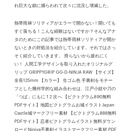
れ巨大な鎖に捕らわれて次々に沈没し壊滅した。
熱帯雨林ソリティアがエラーで開かない！開いても
すぐ落ちる！こんな経験はないですか？そんなアナ
タのためにこの記事では熱帯雨林ソリティアが開か
ないときの対処法を紹介しています。それではさっ
そく紹介していきます。 滑らないから疲れにく
い！ 人間工学デザインを取り入れたオリジナルグ
リップ GRIPPYGRIP GG-D-NINJA RAW 【サイズ】
全長125mm 【カラー】 生ゴム色 手裏剣をモチー
フとした幾何学的な組み合わせは、江戸小紋や刀の
「つば」にもに 1 2 次へ 【ピクトグラム890無料
PDFサイト】地図ピクトグラムお城イラストJapan
Castle城マークフリー素材 【ピクトグラム888無料
PDFサイト】忍者ピクトグラムイラスト無料ダウン
ロードNinjya手裏剣イラストマークフリー素材 PDF