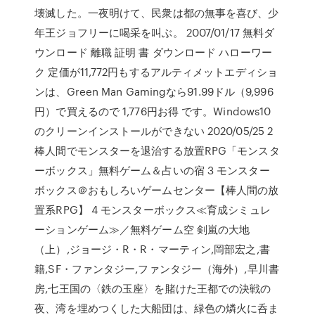
壊滅した。一夜明けて、民衆は都の無事を喜び、少
年王ジョフリーに喝采を叫ぶ。 2007/01/17 無料ダ
ウンロード 離職 証明 書 ダウンロード ハローワー
ク 定価が11,772円もするアルティメットエディショ
ンは、Green Man Gamingなら91.99ドル（9,996
円）で買えるので 1,776円お得 です。Windows10
のクリーンインストールができない 2020/05/25 2
棒人間でモンスターを退治する放置RPG「モンスタ
ーボックス」無料ゲーム＆占いの宿 3 モンスター
ボックス＠おもしろいゲームセンター【棒人間の放
置系RPG】 4 モンスターボックス≪育成シミュレ
ーションゲーム≫／無料ゲーム空 剣嵐の大地
（上）,ジョージ・R・R・マーティン,岡部宏之,書
籍,SF・ファンタジー,ファンタジー（海外）,早川書
房,七王国の〈鉄の玉座〉を賭けた王都での決戦の
夜、湾を埋めつくした大船団は、緑色の燐火に呑ま