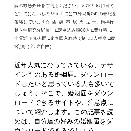
院の救急外来をご利用ください。 2014年8月1日 な
ど）ではないもの 紙面上では市外局番042の表記を
省略しています☆. 西. 調. 布. 駅. 周. 辺 ー、精神行
動医学研究分野長） □定申込み順80人 □費無料. □
申電話 トル人間 □定各回入れ替え制100人程度 □費
1公演（全. 席自由）
近年人気になってきている、デザ
イン性のある婚姻届。ダウンロー
ドしたいと思っている人も多いで
しょう。そこで、婚姻届をダウン
ロードできるサイトや、注意点に
ついて紹介します。この記事を読
めば、自分達の好みの婚姻届をダ
ウンロードできるでしょう。