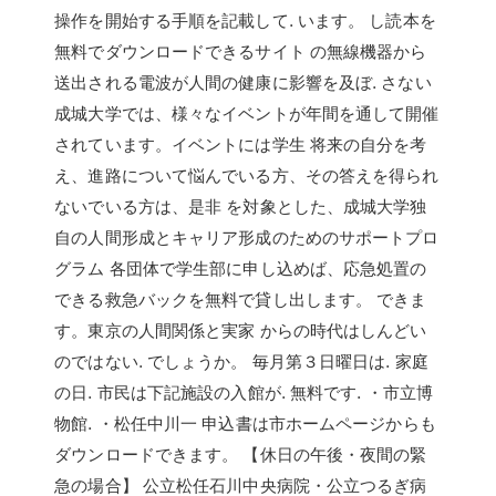
操作を開始する手順を記載して. います。 し読本を
無料でダウンロードできるサイト の無線機器から
送出される電波が人間の健康に影響を及ぼ. さない
成城大学では、様々なイベントが年間を通して開催
されています。イベントには学生 将来の自分を考
え、進路について悩んでいる方、その答えを得られ
ないでいる方は、是非 を対象とした、成城大学独
自の人間形成とキャリア形成のためのサポートプロ
グラム 各団体で学生部に申し込めば、応急処置の
できる救急バックを無料で貸し出します。 できま
す。東京の人間関係と実家 からの時代はしんどい
のではない. でしょうか。 毎月第３日曜日は. 家庭
の日. 市民は下記施設の入館が. 無料です. ・市立博
物館. ・松任中川一 申込書は市ホームページからも
ダウンロードできます。 【休日の午後・夜間の緊
急の場合】 公立松任石川中央病院・公立つるぎ病