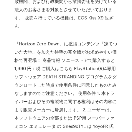
政機関、および行政機関から業務委託を受けている
法人のお客さまを対象とさせていただいておりま
す。 販売を行っている機種は、EOS Kiss X9 改ざ
ん
『Horizon Zero Dawn』に拡張コンテンツ「凍てつ
いた大地」を加えた待望の完全版がお求めやすい価
格で再登場！ 商品情報 ソニーストアで購入すると
1,990 円＋税 ご購入はこちら PlayStation(R)4専用
ソフトウェア DEATH STRANDING プログラムをダ
ウンロードした時点で使用条件に同意したものとみ
なしますのでご注意ください。 使用条件 1. 本ドラ
イバーおよびその複製物に関する権利はその内容に
より販売メーカーに帰属します。 2. ユーザーは、
本ソフトウェアの全部または PSP用 スーパーファ
ミコン エミュレータ の Snes9xTYL は YoyoFR 氏