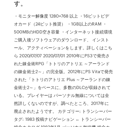
す。
・モニター解像度 1280×768 以上 ・16ビットビデ
オカード（24ビット推奨） ・1GB以上のRAM ・
500MBのHDD空き容量 ・インターネット接続環境
ご購入後ソフトウェアのダウンロード、 インスト
ール、アクティベーションをします。詳しくはこち
ら 2020/07/07 2020/07/01 2010年にPS3で発売さ
れた錬金術RPG「トトリのアトリエ ～アーランド
の錬金術士2～」の完全版。2012年にPS Vitaで発売
された「トトリのアトリエ Plus ～アーランドの錬
金術士2～」をベースに、多数のDLCが収録されて
いる。プレイヤーは パーソナル無線については全
然詳しくないのですが、調べたところ、2017年に
廃止されたようです。 カテゴリー: トランシーバー
タグ: 1983 投稿ナビゲーション ← トランシーバー
総合カタログ 1983年1月 パーソナル無線機 総合カ