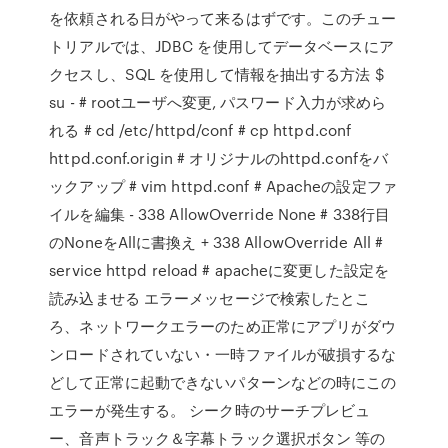
を依頼される日がやって来るはずです。このチュー
トリアルでは、JDBC を使用してデータベースにア
クセスし、SQL を使用して情報を抽出する方法 $
su - # rootユーザへ変更, パスワード入力が求めら
れる # cd /etc/httpd/conf # cp httpd.conf
httpd.conf.origin # オリジナルのhttpd.confをバ
ックアップ # vim httpd.conf # Apacheの設定ファ
イルを編集 - 338 AllowOverride None # 338行目
のNoneをAllに書換え + 338 AllowOverride All #
service httpd reload # apacheに変更した設定を
読み込ませる エラーメッセージで検索したとこ
ろ、ネットワークエラーのため正常にアプリがダウ
ンロードされていない・一時ファイルが破損するな
どして正常に起動できないパターンなどの時にこの
エラーが発生する。 シーク時のサーチプレビュ
ー、音声トラック＆字幕トラック選択ボタン 等の