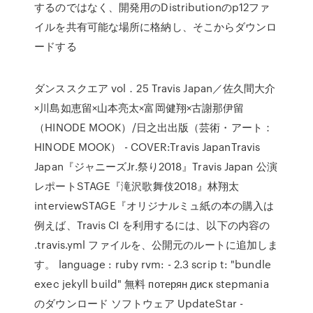
するのではなく、開発用のDistributionのp12ファ
イルを共有可能な場所に格納し、そこからダウンロ
ードする
ダンススクエア vol．25 Travis Japan／佐久間大介
×川島如恵留×山本亮太×富岡健翔×古謝那伊留
（HINODE MOOK）/日之出出版（芸術・アート：
HINODE MOOK） - COVER:Travis JapanTravis
Japan『ジャニーズJr.祭り2018』Travis Japan 公演
レポートSTAGE『滝沢歌舞伎2018』林翔太
interviewSTAGE『オリジナルミュ紙の本の購入は
例えば、Travis CI を利用するには、以下の内容の
.travis.yml ファイルを、公開元のルートに追加しま
す。 language : ruby rvm: - 2.3 scrip t: "bundle
exec jekyll build" 無料 потерян диск stepmania
のダウンロード ソフトウェア UpdateStar -